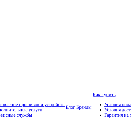
Как купить
овление прошивок и устройств
Условия опл
Блог
Бренды
полнительные услуги
Условия дос
рвисные службы
Гарантия на 