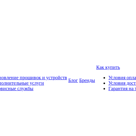
Как купить
овление прошивок и устройств
Условия опл
Блог
Бренды
полнительные услуги
Условия дос
рвисные службы
Гарантия на 