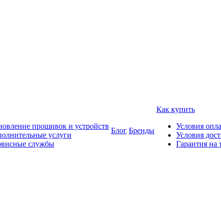
Как купить
овление прошивок и устройств
Условия опл
Блог
Бренды
полнительные услуги
Условия дос
рвисные службы
Гарантия на 