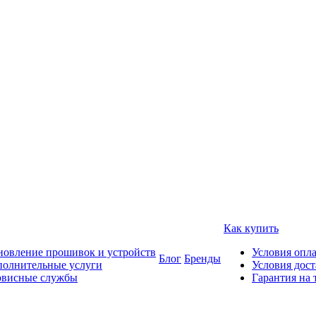
Как купить
овление прошивок и устройств
Условия опл
Блог
Бренды
полнительные услуги
Условия дос
рвисные службы
Гарантия на 