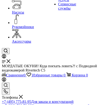
Сервисные
службы
Насосы
Рукомойники
Аксессуары
МОРДАТЫЕ ОКУНИ! Куда поехать ловить?! с Подводной
видеокамерой Rivertech C5
Сравнение
0
Избранные товары
0
Корзина
0
Телефоны
+7 (495) 775-81-95
Для заказа и консультаций